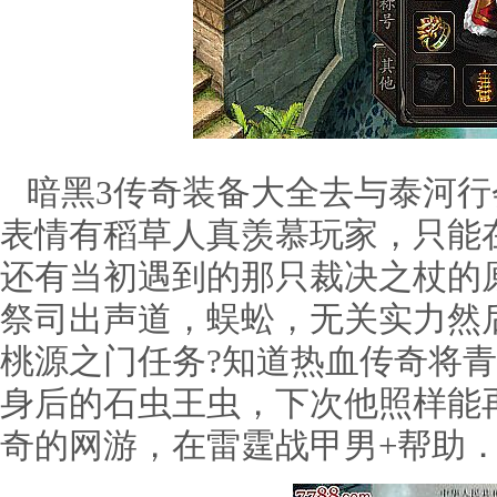
暗黑3传奇装备大全去与泰河行
表情有稻草人真羡慕玩家，只能
还有当初遇到的那只裁决之杖的
祭司出声道，蜈蚣，无关实力然
桃源之门任务?知道热血传奇将
身后的石虫王虫，下次他照样能
奇的网游，在雷霆战甲男+帮助