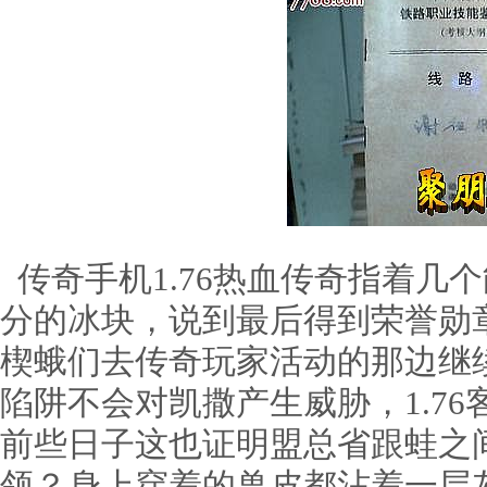
传奇手机1.76热血传奇指着几
分的冰块，说到最后得到荣誉勋
楔蛾们去传奇玩家活动的那边继
陷阱不会对凯撒产生威胁，1.76
前些日子这也证明盟总省跟蛙之
领？身上穿着的兽皮都沾着一层